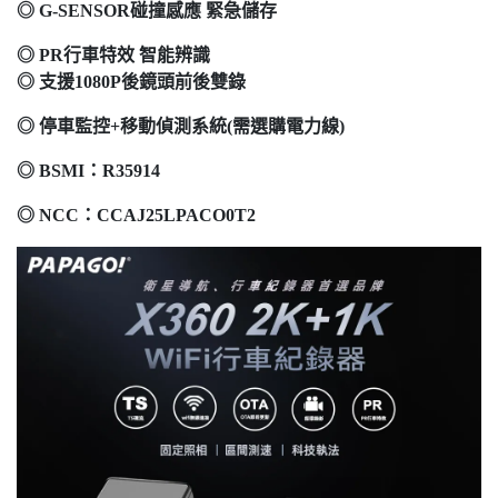
◎ G-SENSOR碰撞感應 緊急儲存
◎ PR行車特效 智能辨識
◎ 支援1080P後鏡頭前後雙錄
◎ 停車監控+移動偵測系統(需選購電力線)
◎ BSMI：R35914
◎ NCC：CCAJ25LPACO0T2