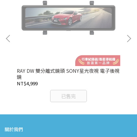
RAY DW 雙分離式鏡頭 SONY星光夜視 電子後視
RA
鏡
視
NT$4,999
NT
已售完
關於我們