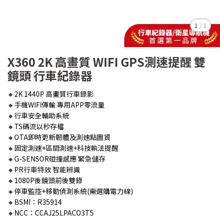
1
/
1
X360 2K 高畫質 WIFI GPS測速提醒 雙
鏡頭 行車紀錄器
🔸2K 1440P 高畫質行車錄影
🔸手機WIFI傳輸 專用APP零流量
🔸行車安全輔助系統
🔸TS碼流以秒存檔
🔸OTA即時更新韌體及測速點圖資
🔸固定測速+區間測速+科技執法提醒
🔸G-SENSOR碰撞感應 緊急儲存
🔸PR行車特效 智能辨識
🔸1080P後鏡頭前後雙錄
🔸停車監控+移動偵測系統(需選購電力線)
🔸BSMI：R35914
🔸NCC：CCAJ25LPACO3T5